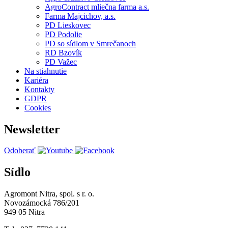
AgroContract mliečna farma a.s.
Farma Majcichov, a.s.
PD Lieskovec
PD Podolie
PD so sídlom v Smrečanoch
RD Bzovík
PD Važec
Na stiahnutie
Kariéra
Kontakty
GDPR
Cookies
Newsletter
Odoberať
Sídlo
Agromont Nitra, spol. s r. o.
Novozámocká 786/201
949 05 Nitra