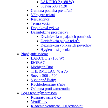
LAKCHO 2 (180 W)
Suevia 500 a 520
Gumená podlaha pre teľatá
Váhy pre teľatá
Resuscitátor
Termo-vesta
Doplnková výživa
Dezinfekčné prostriedky
Dezinfekcia napájacích pomôcok
Dezinfekcia pupka teľaťa
Dezinfekcia vonkajších povrchov
Hygiena ustajnenia
Napájanie zvierat
LAKCHO 2 (180 W)
ISOBAC
Michigan Duo
THERMOLAC 40 a 75
Suevia 500 a 520
Výklopné žľaby
Rýchlodrenážne žľaby
Ochrana proti zamrznutiu
Boj s tepelným stresom
Rozprašovacie dýzy
Ventilátory
Riadenie ventilácie THI jednotkou