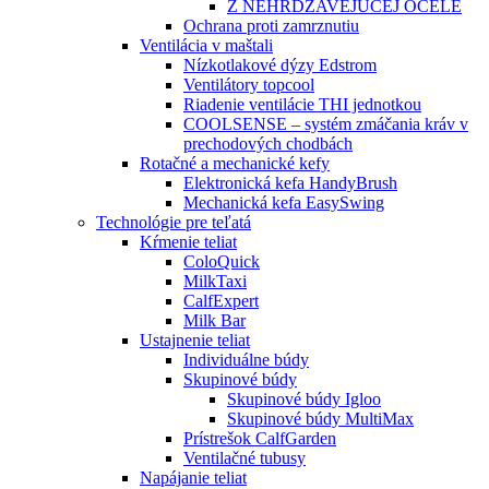
Z NEHRDZAVEJÚCEJ OCELE
Ochrana proti zamrznutiu
Ventilácia v maštali
Nízkotlakové dýzy Edstrom
Ventilátory topcool
Riadenie ventilácie THI jednotkou
COOLSENSE – systém zmáčania kráv v
prechodových chodbách
Rotačné a mechanické kefy
Elektronická kefa HandyBrush
Mechanická kefa EasySwing
Technológie pre teľatá
Kŕmenie teliat
ColoQuick
MilkTaxi
CalfExpert
Milk Bar
Ustajnenie teliat
Individuálne búdy
Skupinové búdy
Skupinové búdy Igloo
Skupinové búdy MultiMax
Prístrešok CalfGarden
Ventilačné tubusy
Napájanie teliat