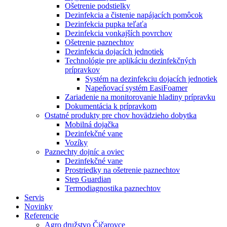
Ošetrenie podstielky
Dezinfekcia a čistenie napájacích pomôcok
Dezinfekcia pupka teľaťa
Dezinfekcia vonkajších povrchov
Ošetrenie paznechtov
Dezinfekcia dojacích jednotiek
Technológie pre aplikáciu dezinfekčných
prípravkov
Systém na dezinfekciu dojacích jednotiek
Napeňovací systém EasiFoamer
Zariadenie na monitorovanie hladiny prípravku
Dokumentácia k prípravkom
Ostatné produkty pre chov hovädzieho dobytka
Mobilná dojačka
Dezinfekčné vane
Vozíky
Paznechty dojníc a oviec
Dezinfekčné vane
Prostriedky na ošetrenie paznechtov
Step Guardian
Termodiagnostika paznechtov
Servis
Novinky
Referencie
Agro družstvo Čičarovce