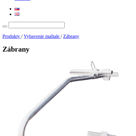
Search
for:
Produkty
/
Vybavenie maštale
/
Zábrany
Zábrany