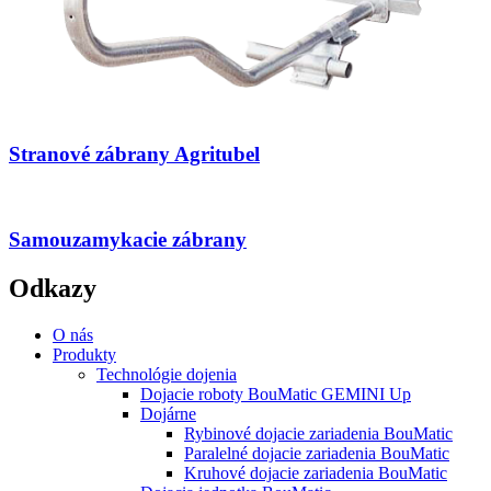
Stranové zábrany Agritubel
Samouzamykacie zábrany
Odkazy
O nás
Produkty
Technológie dojenia
Dojacie roboty BouMatic GEMINI Up
Dojárne
Rybinové dojacie zariadenia BouMatic
Paralelné dojacie zariadenia BouMatic
Kruhové dojacie zariadenia BouMatic