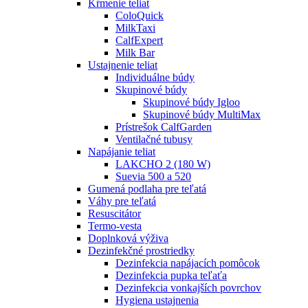
Kŕmenie teliat
ColoQuick
MilkTaxi
CalfExpert
Milk Bar
Ustajnenie teliat
Individuálne búdy
Skupinové búdy
Skupinové búdy Igloo
Skupinové búdy MultiMax
Prístrešok CalfGarden
Ventilačné tubusy
Napájanie teliat
LAKCHO 2 (180 W)
Suevia 500 a 520
Gumená podlaha pre teľatá
Váhy pre teľatá
Resuscitátor
Termo-vesta
Doplnková výživa
Dezinfekčné prostriedky
Dezinfekcia napájacích pomôcok
Dezinfekcia pupka teľaťa
Dezinfekcia vonkajších povrchov
Hygiena ustajnenia