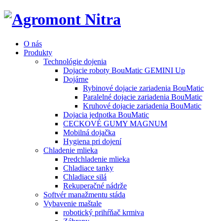
O nás
Produkty
Technológie dojenia
Dojacie roboty BouMatic GEMINI Up
Dojárne
Rybinové dojacie zariadenia BouMatic
Paralelné dojacie zariadenia BouMatic
Kruhové dojacie zariadenia BouMatic
Dojacia jednotka BouMatic
CECKOVÉ GUMY MAGNUM
Mobilná dojačka
Hygiena pri dojení
Chladenie mlieka
Predchladenie mlieka
Chladiace tanky
Chladiace silá
Rekuperačné nádrže
Softvér manažmentu stáda
Vybavenie maštale
robotický prihŕňač krmiva