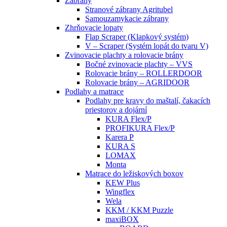
Zábrany
Stranové zábrany Agritubel
Samouzamykacie zábrany
Zhrňovacie lopaty
Flap Scraper (Klapkový systém)
V – Scraper (Systém lopát do tvaru V)
Zvinovacie plachty a rolovacie brány
Bočné zvinovacie plachty – VVS
Rolovacie brány – ROLLERDOOR
Rolovacie brány – AGRIDOOR
Podlahy a matrace
Podlahy pre kravy do maštalí, čakacích
priestorov a dojární
KURA Flex/P
PROFIKURA Flex/P
Karera P
KURA S
LOMAX
Monta
Matrace do ležiskových boxov
KEW Plus
Wingflex
Wela
KKM / KKM Puzzle
maxiBOX