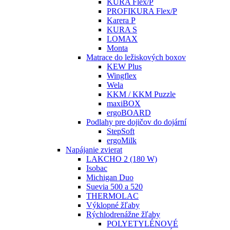
KURA Flex/P
PROFIKURA Flex/P
Karera P
KURA S
LOMAX
Monta
Matrace do ležiskových boxov
KEW Plus
Wingflex
Wela
KKM / KKM Puzzle
maxiBOX
ergoBOARD
Podlahy pre dojičov do dojární
StepSoft
ergoMilk
Napájanie zvierat
LAKCHO 2 (180 W)
Isobac
Michigan Duo
Suevia 500 a 520
THERMOLAC
Výklopné žľaby
Rýchlodrenážne žľaby
POLYETYLÉNOVÉ