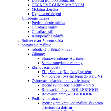
Dojacia jednotka BouMatic
CECKOVÉ GUMY MAGNUM
Mobilná dojačka
Hygiena pri dojení
Chladenie mlieka
Predchladenie mlieka
Chladiace tanky
Chladiace silá
Rekuperačné nádrže
Softvér manažmentu stáda
Vybavenie maštale
robotický prihŕňač krmiva
Zábrany
Stranové zábrany Agritubel
Samouzamykacie zábrany
Zhrňovacie lopaty
Flap Scraper (Klapkový systém)
V – Scraper (Systém lopát do tvaru V)
Zvinovacie plachty a rolovacie brány
Bočné zvinovacie plachty – VVS
Rolovacie brány – ROLLERDOOR
Rolovacie brány – AGRIDOOR
Podlahy a matrace
Podlahy pre kravy do maštalí, čakacích
priestorov a dojární