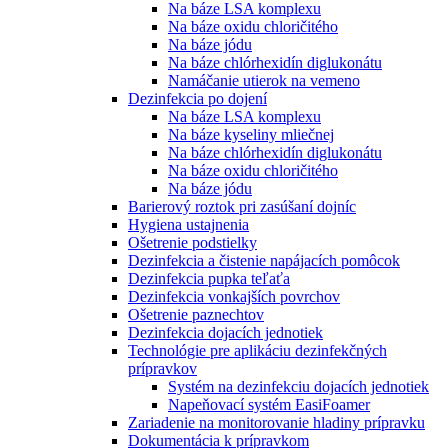
Na báze LSA komplexu
Na báze oxidu chloričitého
Na báze jódu
Na báze chlórhexidín diglukonátu
Namáčanie utierok na vemeno
Dezinfekcia po dojení
Na báze LSA komplexu
Na báze kyseliny mliečnej
Na báze chlórhexidín diglukonátu
Na báze oxidu chloričitého
Na báze jódu
Barierový roztok pri zasúšaní dojníc
Hygiena ustajnenia
Ošetrenie podstielky
Dezinfekcia a čistenie napájacích pomôcok
Dezinfekcia pupka teľaťa
Dezinfekcia vonkajších povrchov
Ošetrenie paznechtov
Dezinfekcia dojacích jednotiek
Technológie pre aplikáciu dezinfekčných
prípravkov
Systém na dezinfekciu dojacích jednotiek
Napeňovací systém EasiFoamer
Zariadenie na monitorovanie hladiny prípravku
Dokumentácia k prípravkom