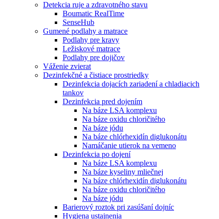
Detekcia ruje a zdravotného stavu
Boumatic RealTime
SenseHub
Gumené podlahy a matrace
Podlahy pre kravy
Ležiskové matrace
Podlahy pre dojičov
Váženie zvierat
Dezinfekčné a čistiace prostriedky
Dezinfekcia dojacích zariadení a chladiacich
tankov
Dezinfekcia pred dojením
Na báze LSA komplexu
Na báze oxidu chloričitého
Na báze jódu
Na báze chlórhexidín diglukonátu
Namáčanie utierok na vemeno
Dezinfekcia po dojení
Na báze LSA komplexu
Na báze kyseliny mliečnej
Na báze chlórhexidín diglukonátu
Na báze oxidu chloričitého
Na báze jódu
Barierový roztok pri zasúšaní dojníc
Hygiena ustajnenia