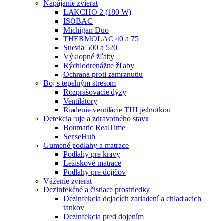
Napájanie zvierat
LAKCHO 2 (180 W)
ISOBAC
Michigan Duo
THERMOLAC 40 a 75
Suevia 500 a 520
Výklopné žľaby
Rýchlodrenážne žľaby
Ochrana proti zamrznutiu
Boj s tepelným stresom
Rozprašovacie dýzy
Ventilátory
Riadenie ventilácie THI jednotkou
Detekcia ruje a zdravotného stavu
Boumatic RealTime
SenseHub
Gumené podlahy a matrace
Podlahy pre kravy
Ležiskové matrace
Podlahy pre dojičov
Váženie zvierat
Dezinfekčné a čistiace prostriedky
Dezinfekcia dojacích zariadení a chladiacich
tankov
Dezinfekcia pred dojením