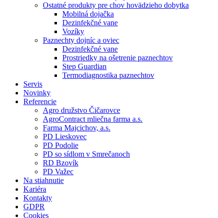
Ostatné produkty pre chov hovädzieho dobytka
Mobilná dojačka
Dezinfekčné vane
Vozíky
Paznechty dojníc a oviec
Dezinfekčné vane
Prostriedky na ošetrenie paznechtov
Step Guardian
Termodiagnostika paznechtov
Servis
Novinky
Referencie
Agro družstvo Čičarovce
AgroContract mliečna farma a.s.
Farma Majcichov, a.s.
PD Lieskovec
PD Podolie
PD so sídlom v Smrečanoch
RD Bzovík
PD Važec
Na stiahnutie
Kariéra
Kontakty
GDPR
Cookies