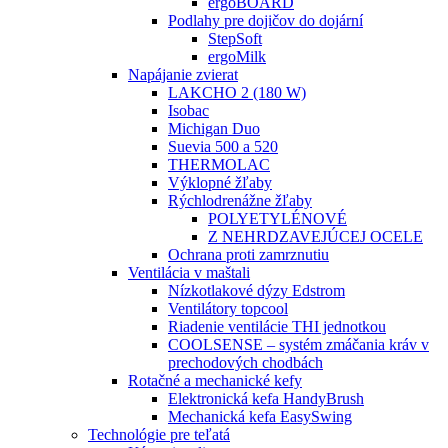
ergoBOARD
Podlahy pre dojičov do dojární
StepSoft
ergoMilk
Napájanie zvierat
LAKCHO 2 (180 W)
Isobac
Michigan Duo
Suevia 500 a 520
THERMOLAC
Výklopné žľaby
Rýchlodrenážne žľaby
POLYETYLÉNOVÉ
Z NEHRDZAVEJÚCEJ OCELE
Ochrana proti zamrznutiu
Ventilácia v maštali
Nízkotlakové dýzy Edstrom
Ventilátory topcool
Riadenie ventilácie THI jednotkou
COOLSENSE – systém zmáčania kráv v
prechodových chodbách
Rotačné a mechanické kefy
Elektronická kefa HandyBrush
Mechanická kefa EasySwing
Technológie pre teľatá