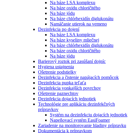
Na báze LSA komplexu
Na báze oxidu chloričitého
Na báze jódu
Na báze chlórhexidín diglukonátu
Namáčanie utierok na vemeno
Dezinfekcia po dojení
Na báze LSA komplexu
Na báze kyseliny mliečnej
Na báze chlórhexidín diglukonátu
Na báze oxidu chloričitého
Na báze jódu
Barierový roztok pri zasúšaní dojníc
Hygiena ustajnenia
Ošetrenie podstielky
Dezinfekcia a čistenie napájacích pomôcok
Dezinfekcia pupka teľaťa
Dezinfekcia vonkajších povrchov
Ošetrenie paznechtov
Dezinfekcia dojacích jednotiek
Technológie pre aplikáciu dezinfekčných
prípravkov
Systém na dezinfekciu dojacích jednotiek
Napeňovací systém EasiFoamer
Zariadenie na monitorovanie hladiny prípravku
Dokumentácia k prípravkom