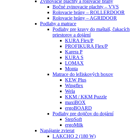
Zvinovacie plachty a rolovacie brány
Bočné zvinovacie plachty – VVS
Rolovacie brány – ROLLERDOOR
Rolovacie brány – AGRIDOOR
Podlahy a matrace
Podlahy pre kravy do maštalí, čakacích
priestorov a dojární
KURA Flex/P
PROFIKURA Flex/P
Karera P
KURA S
LOMAX
Monta
Matrace do ležiskových boxov
KEW Plus
Wingflex
Wela
KKM / KKM Puzzle
maxiBOX
ergoBOARD
Podlahy pre dojičov do dojární
StepSoft
ergoMilk
Napájanie zvierat
LAKCHO 2 (180 W)