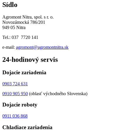
Sídlo
Agromont Nitra, spol. s r. o.
Novozámocká 786/201
949 05 Nitra
Tel.:
037 7720 141
e-mail:
agromont@agromontnitra.sk
24-hodinový servis
Dojacie zariadenia
0903 724 631
0910 905 950
(oblasť východného Slovenska)
Dojacie roboty
0911 036 868
Chladiace zariadenia