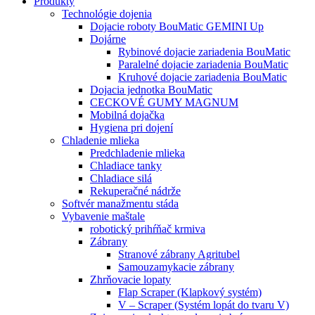
Produkty
Technológie dojenia
Dojacie roboty BouMatic GEMINI Up
Dojárne
Rybinové dojacie zariadenia BouMatic
Paralelné dojacie zariadenia BouMatic
Kruhové dojacie zariadenia BouMatic
Dojacia jednotka BouMatic
CECKOVÉ GUMY MAGNUM
Mobilná dojačka
Hygiena pri dojení
Chladenie mlieka
Predchladenie mlieka
Chladiace tanky
Chladiace silá
Rekuperačné nádrže
Softvér manažmentu stáda
Vybavenie maštale
robotický prihŕňač krmiva
Zábrany
Stranové zábrany Agritubel
Samouzamykacie zábrany
Zhrňovacie lopaty
Flap Scraper (Klapkový systém)
V – Scraper (Systém lopát do tvaru V)