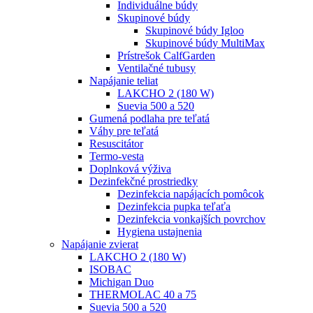
Individuálne búdy
Skupinové búdy
Skupinové búdy Igloo
Skupinové búdy MultiMax
Prístrešok CalfGarden
Ventilačné tubusy
Napájanie teliat
LAKCHO 2 (180 W)
Suevia 500 a 520
Gumená podlaha pre teľatá
Váhy pre teľatá
Resuscitátor
Termo-vesta
Doplnková výživa
Dezinfekčné prostriedky
Dezinfekcia napájacích pomôcok
Dezinfekcia pupka teľaťa
Dezinfekcia vonkajších povrchov
Hygiena ustajnenia
Napájanie zvierat
LAKCHO 2 (180 W)
ISOBAC
Michigan Duo
THERMOLAC 40 a 75
Suevia 500 a 520