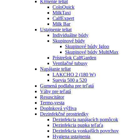
Kŕmenie teliat
ColoQuick
MilkTaxi
CalfExpert
Milk Bar
Ustajnenie teliat
Individuálne búdy
Skupinové búdy
Skupinové búdy Igloo
Skupinové búdy MultiMax
Prístrešok CalfGarden
Ventilačné tubusy
Napájanie teliat
LAKCHO 2 (180 W)
Suevia 500 a 520
Gumená podlaha pre teľatá
Váhy pre teľatá
Resuscitátor
Termo-vesta
Doplnková výživa
Dezinfekčné prostriedky
Dezinfekcia napájacích pomôcok
Dezinfekcia pupka teľaťa
Dezinfekcia vonkajších povrchov
Hygiena ustajnenia