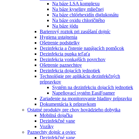
Na báze LSA komplexu
Na báze kyseliny mliečnej
Na báze chlórhexidín diglukonátu
Na báze oxidu chloričitého
Na báze jódu
Barierový roztok pri zasúšaní dojníc
Hygiena ustajnenia
Ošetrenie podstielky
Dezinfekcia a čistenie napájacích pomôcok
Dezinfekcia pupka teľaťa
Dezinfekcia vonkajších povrchov
Ošetrenie paznechtov
Dezinfekcia dojacích jednotiek
Technológie pre aplikáciu dezinfekčných
prípravkov
Systém na dezinfekciu dojacích jednotiek
Napeňovací systém EasiFoamer
Zariadenie na monitorovanie hladiny prípravku
Dokumentácia k prípravkom
Ostatné produkty pre chov hovädzieho dobytka
Mobilná dojačka
Dezinfekčné vane
Vozíky
Paznechty dojníc a oviec
Dezinfekčné vane