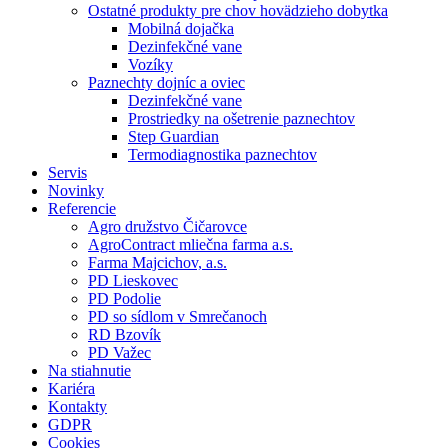
Ostatné produkty pre chov hovädzieho dobytka
Mobilná dojačka
Dezinfekčné vane
Vozíky
Paznechty dojníc a oviec
Dezinfekčné vane
Prostriedky na ošetrenie paznechtov
Step Guardian
Termodiagnostika paznechtov
Servis
Novinky
Referencie
Agro družstvo Čičarovce
AgroContract mliečna farma a.s.
Farma Majcichov, a.s.
PD Lieskovec
PD Podolie
PD so sídlom v Smrečanoch
RD Bzovík
PD Važec
Na stiahnutie
Kariéra
Kontakty
GDPR
Cookies