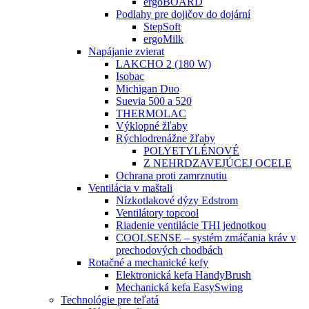
ergoBOARD
Podlahy pre dojičov do dojární
StepSoft
ergoMilk
Napájanie zvierat
LAKCHO 2 (180 W)
Isobac
Michigan Duo
Suevia 500 a 520
THERMOLAC
Výklopné žľaby
Rýchlodrenážne žľaby
POLYETYLÉNOVÉ
Z NEHRDZAVEJÚCEJ OCELE
Ochrana proti zamrznutiu
Ventilácia v maštali
Nízkotlakové dýzy Edstrom
Ventilátory topcool
Riadenie ventilácie THI jednotkou
COOLSENSE – systém zmáčania kráv v
prechodových chodbách
Rotačné a mechanické kefy
Elektronická kefa HandyBrush
Mechanická kefa EasySwing
Technológie pre teľatá