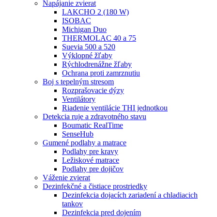
Napájanie zvierat
LAKCHO 2 (180 W)
ISOBAC
Michigan Duo
THERMOLAC 40 a 75
Suevia 500 a 520
Výklopné žľaby
Rýchlodrenážne žľaby
Ochrana proti zamrznutiu
Boj s tepelným stresom
Rozprašovacie dýzy
Ventilátory
Riadenie ventilácie THI jednotkou
Detekcia ruje a zdravotného stavu
Boumatic RealTime
SenseHub
Gumené podlahy a matrace
Podlahy pre kravy
Ležiskové matrace
Podlahy pre dojičov
Váženie zvierat
Dezinfekčné a čistiace prostriedky
Dezinfekcia dojacích zariadení a chladiacich
tankov
Dezinfekcia pred dojením