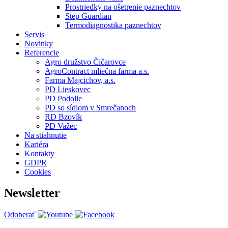
Prostriedky na ošetrenie paznechtov
Step Guardian
Termodiagnostika paznechtov
Servis
Novinky
Referencie
Agro družstvo Čičarovce
AgroContract mliečna farma a.s.
Farma Majcichov, a.s.
PD Lieskovec
PD Podolie
PD so sídlom v Smrečanoch
RD Bzovík
PD Važec
Na stiahnutie
Kariéra
Kontakty
GDPR
Cookies
Newsletter
Odoberať