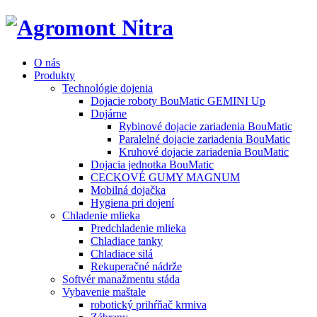
O nás
Produkty
Technológie dojenia
Dojacie roboty BouMatic GEMINI Up
Dojárne
Rybinové dojacie zariadenia BouMatic
Paralelné dojacie zariadenia BouMatic
Kruhové dojacie zariadenia BouMatic
Dojacia jednotka BouMatic
CECKOVÉ GUMY MAGNUM
Mobilná dojačka
Hygiena pri dojení
Chladenie mlieka
Predchladenie mlieka
Chladiace tanky
Chladiace silá
Rekuperačné nádrže
Softvér manažmentu stáda
Vybavenie maštale
robotický prihŕňač krmiva