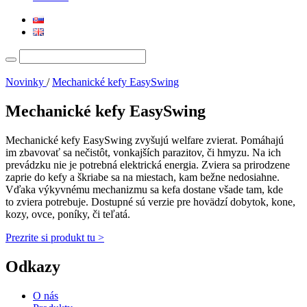
Search
for:
Novinky
/
Mechanické kefy EasySwing
Mechanické kefy EasySwing
Mechanické kefy EasySwing zvyšujú welfare zvierat. Pomáhajú
im zbavovať sa nečistôt, vonkajších parazitov, či hmyzu. Na ich
prevádzku nie je potrebná elektrická energia. Zviera sa prirodzene
zaprie do kefy a škriabe sa na miestach, kam bežne nedosiahne.
Vďaka výkyvnému mechanizmu sa kefa dostane všade tam, kde
to zviera potrebuje. Dostupné sú verzie pre hovädzí dobytok, kone,
kozy, ovce, poníky, či teľatá.
Prezrite si produkt tu >
Odkazy
O nás