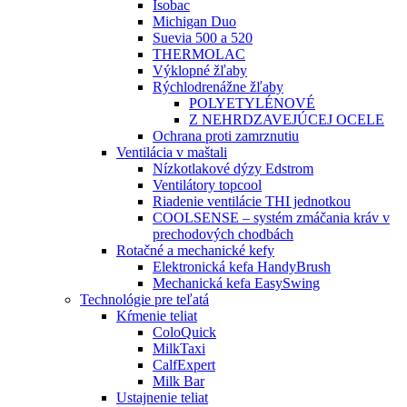
Isobac
Michigan Duo
Suevia 500 a 520
THERMOLAC
Výklopné žľaby
Rýchlodrenážne žľaby
POLYETYLÉNOVÉ
Z NEHRDZAVEJÚCEJ OCELE
Ochrana proti zamrznutiu
Ventilácia v maštali
Nízkotlakové dýzy Edstrom
Ventilátory topcool
Riadenie ventilácie THI jednotkou
COOLSENSE – systém zmáčania kráv v
prechodových chodbách
Rotačné a mechanické kefy
Elektronická kefa HandyBrush
Mechanická kefa EasySwing
Technológie pre teľatá
Kŕmenie teliat
ColoQuick
MilkTaxi
CalfExpert
Milk Bar
Ustajnenie teliat