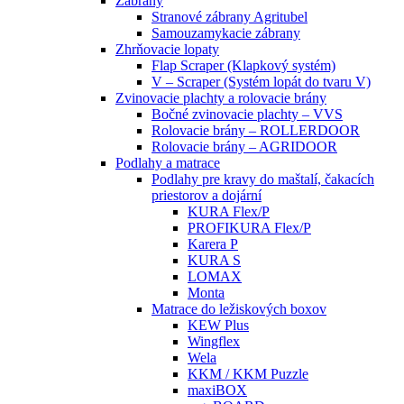
Zábrany
Stranové zábrany Agritubel
Samouzamykacie zábrany
Zhrňovacie lopaty
Flap Scraper (Klapkový systém)
V – Scraper (Systém lopát do tvaru V)
Zvinovacie plachty a rolovacie brány
Bočné zvinovacie plachty – VVS
Rolovacie brány – ROLLERDOOR
Rolovacie brány – AGRIDOOR
Podlahy a matrace
Podlahy pre kravy do maštalí, čakacích
priestorov a dojární
KURA Flex/P
PROFIKURA Flex/P
Karera P
KURA S
LOMAX
Monta
Matrace do ležiskových boxov
KEW Plus
Wingflex
Wela
KKM / KKM Puzzle
maxiBOX